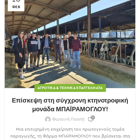
ΦΕΒ
ΑΓΡΟΤΙΚΆ & ΤΕΧΝΙΚΆ ΕΠΑΓΓΈΛΜΑΤΑ
Επίσκεψη στη σύγχρονη κτηνοτροφική
μονάδα ΜΠΑΪΡΑΜΟΓΛΟΥ!
0
Φωτεινή Παππή
Μια επιτυχημένη επιχείρηση του πρωτογενούς τομέα
παραγωγής, τη Φάρμα ΜΠΑΪΡΑΜΟΓΛΟΥ που βρίσκεται στα