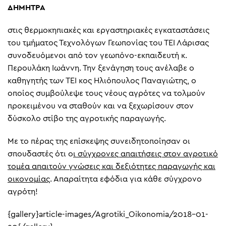
ΔΗΜΗΤΡΑ
στις θερμοκηπιακές και εργαστηριακές εγκαταστάσεις
του τμήματος Τεχνολόγων Γεωπονίας του ΤΕΙ Λάρισας
συνοδευόμενοι από τον γεωπόνο-εκπαιδευτή κ.
Περουλάκη Ιωάννη. Την ξενάγηση τους ανέλαβε ο
καθηγητής των ΤΕΙ κος Ηλιόπουλος Παναγιώτης, ο
οποίος συμβούλεψε τους νέους αγρότες να τολμούν
προκειμένου να σταθούν και να ξεχωρίσουν στον
δύσκολο στίβο της αγροτικής παραγωγής.
Με το πέρας της επίσκεψης συνειδητοποίησαν οι
σπουδαστές ότι ο
ι σύγχρονες απαιτήσεις στον αγροτικό
τομέα απαιτούν γνώσεις και δεξιότητες παραγωγής και
οικονομίας
. Απαραίτητα εφόδια για κάθε σύγχρονο
αγρότη!
{gallery}article-images/Agrotiki_Oikonomia/2018-01-