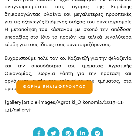
αναγνωρισιμότητα στις αγορές της Ευρώπης
δημιουργώντας ολοένα και μεγαλύτερες προοπτικές
για τις εξαγωγές.Επόμενος στόχος του συνεταιρισμού;
Η μεταποίηση του κάστανου με σκοπό την απόδοση
υπεραξίας στο ίδιο το προϊόν και τελικά μεγαλύτερα
κέρδη για τους ίδιους τους συνεταιριζόμενους.
Ευχαριστούμε πολύ τον κο. Καζαντζή για την φιλοξενία
και την σπουδάστρια του τμήματος Αγροτικής
Οικονομίας, Γεωργία Ράπτη για την πρόταση και
οργάνωση αυτής της επίσκεψης του τμήματος, στα
ΦΟΡΜΑ ΕΝΔΙΑΦΕΡΟΝΤΟΣ
όμορφα και παραδοσιακά Αμπελάκια.
{gallery}article-images/Agrotiki_Oikonomia/2019-11-
13{/gallery}