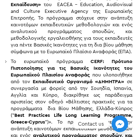
Εκπαίδευση»
του EACEA – Education, Audiovisual
and Culture Executive Agency της Ευρωπαϊκής
Επιτροπής. Το πρόγραμμα στόχευε στην ανάπτυξη
καινοτόμων εκπαιδευτικών μεθοδολογιών και ενός
αναλυτικού προγράμματος σπουδών, και
μεθοδολογικής εργαλειοθήκης για τους εκπαιδευτές
για πέντε Βασικές Ικανότητες για τη δια βίου μάθηση
σύμφωνα με το Ευρωπαϊκό Πλαίσιο Αναφοράς (ΕΠΑ).
Το ευρωπαϊκό πρόγραμμα
CERF: Πρότυπο
Πιστοποίησης για τις Βασικές Ικανότητες του
Ευρωπαϊκού Πλαισίου Αναφοράς
που υλοποιήθηκε
από τον
Εκπαιδευτικό Οργανισμό «ΔΗΜΗΤΡΑ»
σε
συνεργασία με φορείς από την Σουηδία, Ισπανία,
Αγγλία και Κύπρο, διακρίθηκε ως παράδειγμα
αριστείας στον οδηγό «Βέλτιστες πρακτικές για τα
προγράμματα δια Βίου Μάθησης, Ελλάδα-Κύπρος
(“
Best Practices Life Long Learning Programme,
Greece-Cyprus
”)». Το πρόγραμμα στόχευε στην
Contact us
ανάπτυξη καινοτόμων εκπαιδευτικών μεθοδολογιών
και ενός
αναλυτικού προγράμματος σπουδών, και