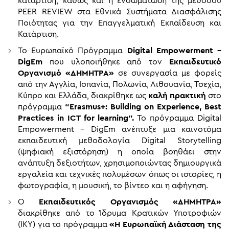
κατάρτιση, καθώς και η ενσωμάτωση της μεθόδου
PEER REVIEW στα Εθνικά Συστήματα Διασφάλισης
Ποιότητας για την Επαγγελματική Εκπαίδευση και
Κατάρτιση.
Το Ευρωπαϊκό Πρόγραμμα
Digital Empowerment –
DigEm
που υλοποιήθηκε από τον
Εκπαιδευτικό
Οργανισμό «ΔΗΜΗΤΡΑ»
σε συνεργασία με φορείς
από την Αγγλία, Ισπανία, Πολωνία, Λιθουανία, Τσεχία,
Κύπρο και Ελλάδα, διακρίθηκε ως
καλή πρακτική
στο
πρόγραμμα
“Erasmus+: Building on Experience, Best
Practices in ICT for learning”.
To πρόγραμμα Digital
Empowerment – DigEm ανέπτυξε μια καινοτόμα
εκπαιδευτική μεθοδολογία Digital Storytelling
(ψηφιακή εξιστόρηση) η οποία βοηθάει στην
ανάπτυξη δεξιοτήτων, χρησιμοποιώντας δημιουργικά
εργαλεία και τεχνικές πολυμέσων όπως οι ιστορίες, η
φωτογραφία, η μουσική, το βίντεο και η αφήγηση.
Ο
Εκπαιδευτικός Οργανισμός «ΔΗΜΗΤΡΑ»
διακρίθηκε από το Ίδρυμα Κρατικών Υποτροφιών
(ΙΚΥ) για το πρόγραμμα
«Η Ευρωπαϊκή Διάσταση της