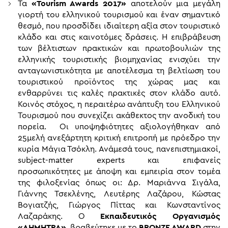
Τα
«Tourism Awards 2017»
αποτελούν μια μεγάλη
γιορτή του ελληνικού τουρισμού και έναν σημαντικό
θεσμό, που προσδίδει ιδιαίτερη αξία στον τουριστικό
κλάδο και στις καινοτόμες δράσεις. Η επιβράβευση
των βέλτιστων πρακτικών και πρωτοβουλιών της
ελληνικής τουριστικής βιομηχανίας ενισχύει την
ανταγωνιστικότητα με αποτέλεσμα τη βελτίωση του
τουριστικού προϊόντος της χώρας μας και
ενθαρρύνει τις καλές πρακτικές στον κλάδο αυτό.
Κοινός στόχος, η περαιτέρω ανάπτυξη του Ελληνικού
Τουρισμού που συνεχίζει ακάθεκτος την ανοδική του
πορεία. Οι υποψηφιότητες αξιολογήθηκαν από
25μελή ανεξάρτητη κριτική επιτροπή με πρόεδρο την
κυρία Μάγια Τσόκλη. Ανάμεσά τους, πανεπιστημιακοί,
subject-matter experts και επιφανείς
προσωπικότητες με άποψη και εμπειρία στον τομέα
της φιλοξενίας όπως οι: Δρ. Μαριάννα Σιγάλα,
Γιάννης Τσεκλένης, Λευτέρης Λαζάρου, Κώστας
Βογιατζής, Γιώργος Πίττας και Κωνσταντίνος
Λαζαράκης. Ο
Εκπαιδευτικός Οργανισμός
«ΔΗΜΗΤΡΑ»,
βραβεύτηκε με το
BRONZE AWARD
στην