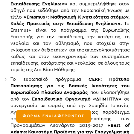
Εκπαίδευσης Ενηλίκων»
και συμπεριλήφθηκε στον
οδηγό που εκδόθηκε από την Ευρωπαϊκή Ένωση με
τίτλο
«
Erasmus+: Μαθησιακή Κινητικότητα ατόμων,
Καλές Πρακτικές στην Εκπαίδευση Ενηλίκων».
Το
Erasmus+ είναι το πρόγραμμα της Ευρωπαϊκής
Επιτροπής για την εκπαίδευση, την κατάρτιση, τη
νεολαία και τον αθλητισμό, που στοχεύει στην
ενίσχυση των δεξιοτήτων και της απασχολησιμότητας
καθώς και στον εκσυγχρονισμό των συστημάτων
εκπαίδευσης, κατάρτισης και νεολαίας, σε όλους τους
τομείς της Δια Βίου Μάθησης.
Το ευρωπαϊκό πρόγραμμα
CERF: Πρότυπο
Πιστοποίησης για τις Βασικές Ικανότητες του
Ευρωπαϊκού Πλαισίου Αναφοράς
που υλοποιήθηκε
από τον
Εκπαιδευτικό Οργανισμό «ΔΗΜΗΤΡΑ»
σε
συνεργασία με φορείς από την Σουηδία, Ισπανία,
Αγγλία και Κύπρο, διακρίθηκε ως παράδειγμα
ΦΟΡΜΑ ΕΝΔΙΑΦΕΡΟΝΤΟΣ
αριστείας στον οδηγό υλοποίησης των
Προγραμμάτων Λεονάρντο 2013-2017
«Best of
Adams: Καινοτόμα Προϊόντα για την Επαγγελματική