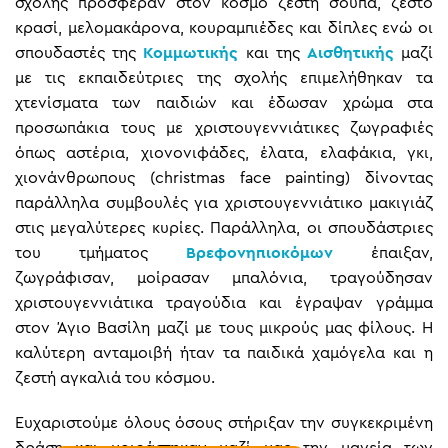
σχολής πρόσφεραν στον κόσμο ζεστή σούπα, ζεστό
κρασί, μελομακάρονα, κουραμπιέδες και δίπλες ενώ οι
σπουδαστές της
Κομμωτικής
και της
Αισθητικής
μαζί
με τις εκπαιδεύτριες της σχολής επιμελήθηκαν τα
χτενίσματα των παιδιών και έδωσαν χρώμα στα
προσωπάκια τους με χριστουγεννιάτικες ζωγραφιές
όπως αστέρια, χιονονιφάδες, έλατα, ελαφάκια, γκι,
χιονάνθρωπους (christmas face painting) δίνοντας
παράλληλα συμβουλές για χριστουγεννιάτικο μακιγιάζ
στις μεγαλύτερες κυρίες. Παράλληλα, οι σπουδάστριες
του τμήματος
Βρεφονηπιοκόμων
έπαιξαν,
ζωγράφισαν, μοίρασαν μπαλόνια, τραγούδησαν
χριστουγεννιάτικα τραγούδια και έγραψαν γράμμα
στον Άγιο Βασίλη μαζί με τους μικρούς μας φίλους. Η
καλύτερη ανταμοιβή ήταν τα παιδικά χαμόγελα και η
ζεστή αγκαλιά του κόσμου.
Ευχαριστούμε όλους όσους στήριξαν την συγκεκριμένη