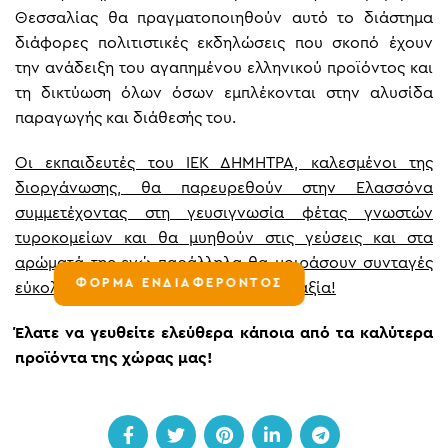
Θεσσαλίας θα πραγματοποιηθούν αυτό το διάστημα
διάφορες πολιτιστικές εκδηλώσεις που σκοπό έχουν
την ανάδειξη του αγαπημένου ελληνικού προϊόντος και
τη δικτύωση όλων όσων εμπλέκονται στην αλυσίδα
παραγωγής και διάθεσής του.
Οι εκπαιδευτές του ΙΕΚ ΔΗΜΗΤΡΑ, καλεσμένοι της
διοργάνωσης, θα παρευρεθούν στην Ελασσόνα
συμμετέχοντας στη γευσιγνωσία φέτας γνωστών
τυροκομείων και θα μυηθούν στις γεύσεις και στα
αρώματά της ενώ παράλληλα θα μοιράσουν συνταγές
ΦΟΡΜΑ ΕΝΔΙΑΦΕΡΟΝΤΟΣ
εύκολες, γρήγορες και με διατροφική αξία!
Έλατε να γευθείτε ελεύθερα κάποια από τα καλύτερα
προϊόντα της χώρας μας!