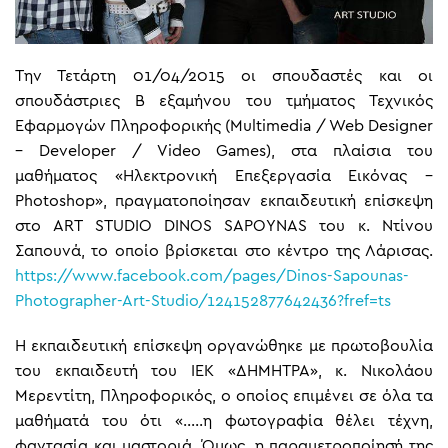
Tην Τετάρτη 01/04/2015 οι σπουδαστές και οι
σπουδάστριες Β εξαμήνου του τμήματος Τεχνικός
Εφαρμογών Πληροφορικής (Multimedia / Web Designer
– Developer / Video Games), στα πλαίσια του
μαθήματος «Ηλεκτρονική Επεξεργασία Εικόνας –
Photoshop», πραγματοποίησαν εκπαιδευτική επίσκεψη
στο ART STUDIO DINOS SAPOYNAS του κ. Ντίνου
Σαπουνά, το οποίο βρίσκεται στο κέντρο της Λάρισας.
https://www.facebook.com/pages/Dinos-Sapounas-
Photographer-Art-Studio/124152877642436?fref=ts
Η εκπαιδευτική επίσκεψη οργανώθηκε με πρωτοβουλία
του εκπαιδευτή του ΙΕΚ «ΔΗΜΗΤΡΑ», κ. Νικολάου
Μερεντίτη, Πληροφορικός, ο οποίος επιμένει σε όλα τα
μαθήματά του ότι «…..η φωτογραφία θέλει τέχνη,
φαντασία και μαστοριά. Όμως, η παραμετροποίησή της