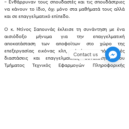
– Ενθάρρυναν τους σπουδαστές και τις σπουδάστριες
να κάνουν το ίδιο, όχι μόνο στα μαθήματά τους αλλά
και σε επαγγελματικό επίπεδο.
Ο κ. Ντίνος Σαπουνάς έκλεισε τη συνάντηση με ένα
αισιόδοξο μήνυμα για την επαγγελματική
αποκατάσταση των αποφοίτων στο χώρο της
επεξεργασίας εικόνας κλπ, αφού μια από πολλές
Contact us
διαστάσεις και επαγγελματικές δυνατότητες του
Τμήματος Τεχνικός Εφαρμογών Πληροφορικής
(Multimedia / Web Designer – Developer / Video
Games) είναι και αυτή.
Ευχαριστούμε θερμά τον κ. Σαπουνά και τους
συνεργάτες του ART STUDIO και ευελπιστούμε σε
μελλοντική συνεργασία.
{gallery}article-images/pliroforiki/2015-4-3{/gallery}