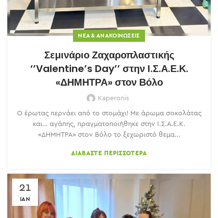
ΝΈΑ & ΑΝΑΚΟΙΝΏΣΕΙΣ
Σεμινάριο Ζαχαροπλαστικής
‘’Valentine’s Day’’ στην Ι.Σ.Α.Ε.Κ.
«ΔΗΜΗΤΡΑ» στον Βόλο
Kaperonis
Ο έρωτας περνάει από το στομάχι! Με άρωμα σοκολάτας
και… αγάπης, πραγματοποιήθηκε στην Ι.Σ.Α.Ε.Κ.
«ΔΗΜΗΤΡΑ» στον Βόλο το ξεχωριστό θεμα...
ΔΙΑΒΆΣΤΕ ΠΕΡΙΣΣΌΤΕΡΑ
21
ΙΑΝ