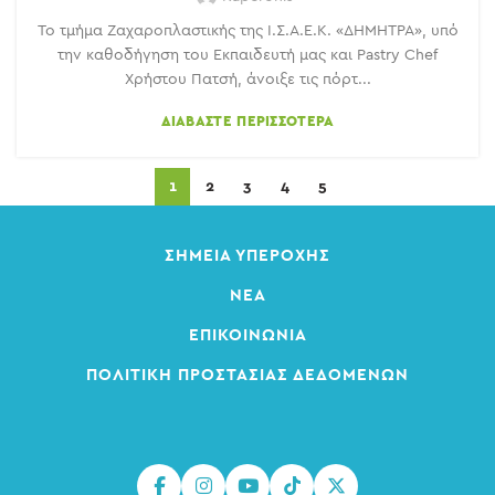
Το τμήμα Ζαχαροπλαστικής της Ι.Σ.Α.Ε.Κ. «ΔΗΜΗΤΡΑ», υπό
την καθοδήγηση του Εκπαιδευτή μας και Pastry Chef
Χρήστου Πατσή, άνοιξε τις πόρτ...
ΔΙΑΒΆΣΤΕ ΠΕΡΙΣΣΌΤΕΡΑ
1
2
3
4
5
ΣΗΜΕΊΑ ΥΠΕΡΟΧΉΣ
ΝΈΑ
ΕΠΙΚΟΙΝΩΝΊΑ
ΠΟΛΙΤΙΚΉ ΠΡΟΣΤΑΣΊΑΣ ΔΕΔΟΜΈΝΩΝ