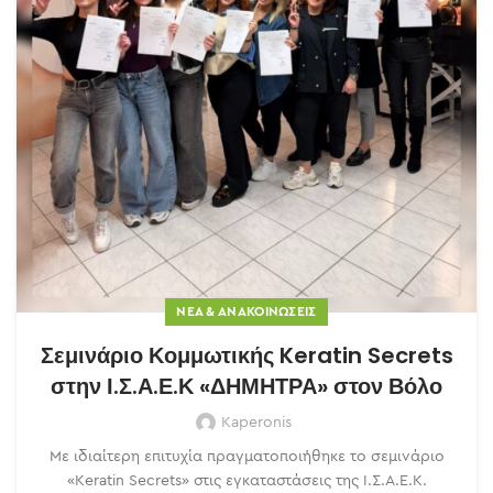
ΝΈΑ & ΑΝΑΚΟΙΝΏΣΕΙΣ
Σεμινάριο Κομμωτικής Keratin Secrets
στην Ι.Σ.Α.Ε.Κ «ΔΗΜΗΤΡΑ» στον Βόλο
Kaperonis
Με ιδιαίτερη επιτυχία πραγματοποιήθηκε το σεμινάριο
«Keratin Secrets» στις εγκαταστάσεις της Ι.Σ.Α.Ε.Κ.