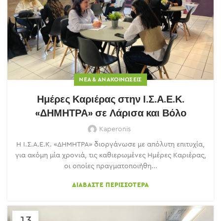
ΝΈΑ & ΑΝΑΚΟΙΝΏΣΕΙΣ
Ημέρες Καριέρας στην Ι.Σ.Α.Ε.Κ.
«ΔΗΜΗΤΡΑ» σε Λάρισα και Βόλο
Kaperonis
Η Ι.Σ.Α.Ε.Κ. «ΔΗΜΗΤΡΑ» διοργάνωσε με απόλυτη επιτυχία,
για ακόμη μία χρονιά, τις καθιερωμένες Ημέρες Καριέρας,
οι οποίες πραγματοποιήθη...
ΔΙΑΒΆΣΤΕ ΠΕΡΙΣΣΌΤΕΡΑ
13