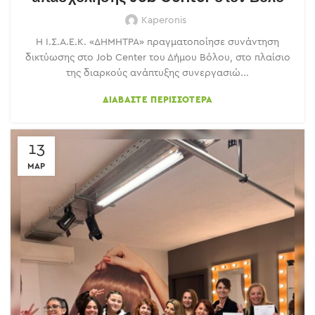
Kaperonis
Η Ι.Σ.Α.Ε.Κ. «ΔΗΜΗΤΡΑ» πραγματοποίησε συνάντηση
δικτύωσης στο Job Center του Δήμου Βόλου, στο πλαίσιο
της διαρκούς ανάπτυξης συνεργασιώ...
ΔΙΑΒΆΣΤΕ ΠΕΡΙΣΣΌΤΕΡΑ
13
ΜΑΡ