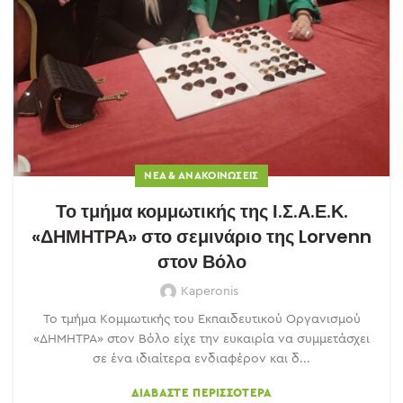
ΝΈΑ & ΑΝΑΚΟΙΝΏΣΕΙΣ
Το τμήμα κομμωτικής της Ι.Σ.Α.Ε.Κ.
«ΔΗΜΗΤΡΑ» στο σεμινάριο της Lorvenn
στον Βόλο
Kaperonis
Το τμήμα Κομμωτικής του Εκπαιδευτικού Οργανισμού
«ΔΗΜΗΤΡΑ» στον Βόλο είχε την ευκαιρία να συμμετάσχει
σε ένα ιδιαίτερα ενδιαφέρον και δ...
ΔΙΑΒΆΣΤΕ ΠΕΡΙΣΣΌΤΕΡΑ