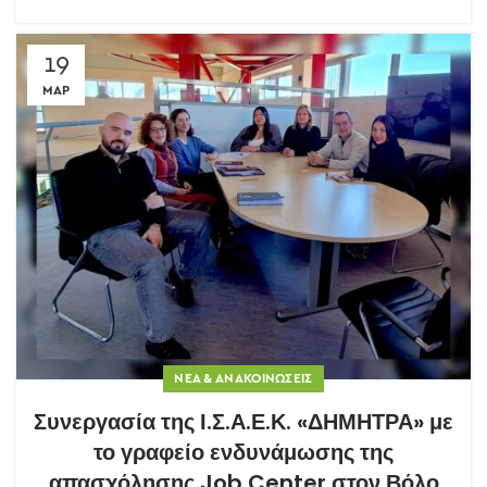
19
ΜΑΡ
ΝΈΑ & ΑΝΑΚΟΙΝΏΣΕΙΣ
Συνεργασία της Ι.Σ.Α.Ε.Κ. «ΔΗΜΗΤΡΑ» με
το γραφείο ενδυνάμωσης της
απασχόλησης Job Center στον Βόλο