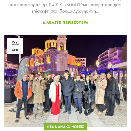
και προσφοράς, η Ι.Σ.Α.Ε.Κ. «ΔΗΜΗΤΡΑ» πραγματοποίησε
επίσκεψη στο Ίδρυμα Αγωγής Ανη...
ΔΙΑΒΆΣΤΕ ΠΕΡΙΣΣΌΤΕΡΑ
24
ΔΕΚ
ΝΈΑ & ΑΝΑΚΟΙΝΏΣΕΙΣ