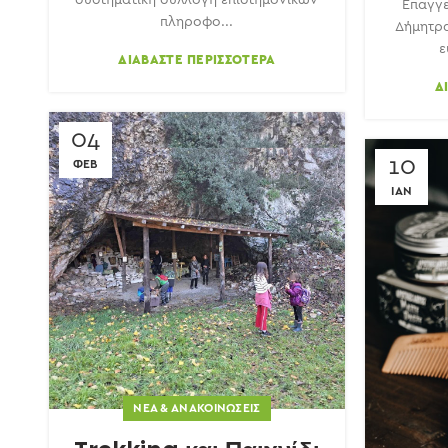
Επαγγε
πληροφο...
Δήμητρα
ε
ΔΙΑΒΆΣΤΕ ΠΕΡΙΣΣΌΤΕΡΑ
Δ
04
10
ΦΕΒ
ΙΑΝ
ΝΈΑ & ΑΝΑΚΟΙΝΏΣΕΙΣ