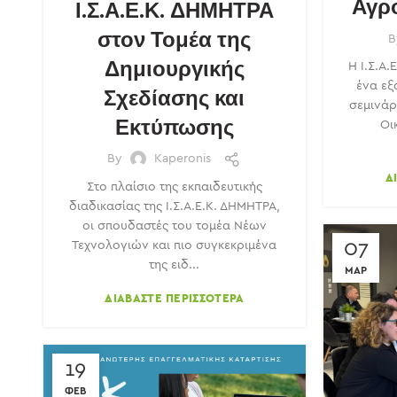
Αγρ
Ι.Σ.Α.Ε.Κ. ΔΗΜΗΤΡΑ
στον Τομέα της
Δημιουργικής
Η Ι.Σ.Α
ένα εξ
Σχεδίασης και
σεμινάρ
Εκτύπωσης
Οι
By
Kaperonis
Δ
Στο πλαίσιο της εκπαιδευτικής
διαδικασίας της Ι.Σ.Α.Ε.Κ. ΔΗΜΗΤΡΑ,
οι σπουδαστές του τομέα Νέων
07
Τεχνολογιών και πιο συγκεκριμένα
της ειδ...
ΜΑΡ
ΔΙΑΒΆΣΤΕ ΠΕΡΙΣΣΌΤΕΡΑ
19
ΦΕΒ