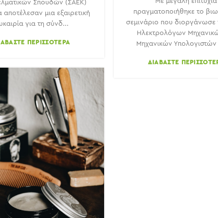
Με μεγάλη επιτυχία
λματικών Σπουδών (ΣΑΕΚ)
πραγματοποιήθηκε το βιω
 αποτέλεσαν μια εξαιρετική
σεμινάριο που διοργάνωσε 
υκαιρία για τη σύνδ...
Ηλεκτρολόγων Μηχανικώ
ΙΑΒΆΣΤΕ ΠΕΡΙΣΣΌΤΕΡΑ
Μηχανικών Υπολογιστών (
ΔΙΑΒΆΣΤΕ ΠΕΡΙΣΣΌΤΕ