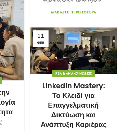
δημοσιογραφία. Με το εξειδικ...
ΔΙΑΒΆΣΤΕ ΠΕΡΙΣΣΌΤΕΡΑ
11
ΦΕΒ
ΝΈΑ & ΑΝΑΚΟΙΝΏΣΕΙΣ
LinkedIn Mastery:
την
Το Κλειδί για
ογία
Επαγγελματική
τητα
Δικτύωση και
Ανάπτυξη Καριέρας