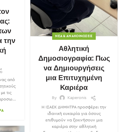
τον
ας:
των
ΝΈΑ & ΑΝΑΚΟΙΝΏΣΕΙΣ
 την
Αθλητική
κή
Δημοσιογραφία: Πως
να Δημιουργήσεις
μια Επιτυχημένη
ένας από
Καριέρα
τητικούς
με τις
By
Kaperonis
προσω...
Η ΙΣΑΕΚ ΔΗΜΗΤΡΑ προσφέρει την
ΡΑ
ιδανική ευκαιρία για όσους
επιθυμούν να ξεκινήσουν μια
καριέρα στην αθλητική