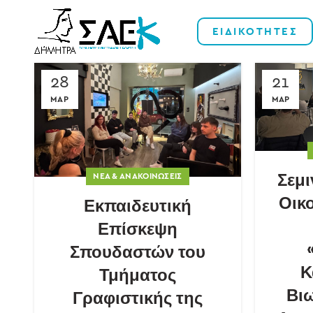
ΕΙΔΙΚΟΤΗΤΕΣ
28
21
ΜΑΡ
ΜΑΡ
Σεμι
ΝΈΑ & ΑΝΑΚΟΙΝΏΣΕΙΣ
Οικ
Εκπαιδευτική
Επίσκεψη
Σπουδαστών του
Κ
Τμήματος
Βι
Γραφιστικής της