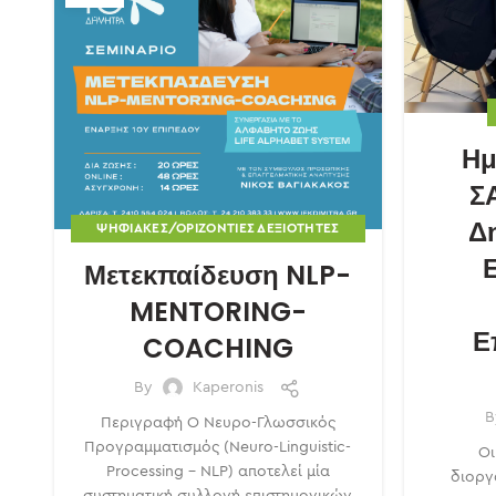
Ημ
Σ
Δ
ΨΗΦΙΑΚΈΣ/ΟΡΙΖΌΝΤΙΕΣ ΔΕΞΙΌΤΗΤΕΣ
ΣΕΜΙΝΆΡΙΑ
Ε
Μετεκπαίδευση NLP-
MENTORING-
Ε
COACHING
By
Kaperonis
Περιγραφή Ο Νευρο-Γλωσσικός
Προγραμματισμός (Neuro-Linguistic-
Οι
Processing – NLP) αποτελεί μία
διοργ
συστηματική συλλογή επιστημονικών