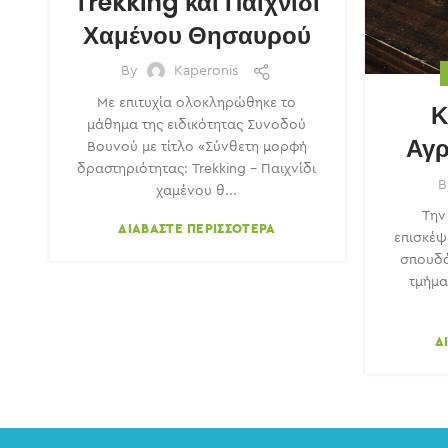
Trekking και Παιχνίδι
Χαμένου Θησαυρού
By
Kaperonis
Με επιτυχία ολοκληρώθηκε το
Κ
μάθημα της ειδικότητας Συνοδού
Αγρ
Βουνού με τίτλο «Σύνθετη μορφή
δραστηριότητας: Trekking - Παιχνίδι
χαμένου θ...
Την
ΔΙΑΒΆΣΤΕ ΠΕΡΙΣΣΌΤΕΡΑ
επισκέψ
σπουδά
τμήμα
Δ