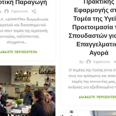
Πρακτικής
οτική Παραγωγή
Εφαρμογής σ
By
Kaperonis
Τομέα της Υγεί
.Ε.Κ. «ΔΗΜΗΤΡΑ» διοργάνωσε
Προετοιμασία 
αιρετικό και διεπιστημονικό
ιο στον τομέα της Αγροτικής
Σπουδαστών για
κονομίας, καλύπτοντας
Επαγγελματι
σύγχρονα...
Αγορά
ΙΑΒΆΣΤΕ ΠΕΡΙΣΣΌΤΕΡΑ
By
Kaperonis
Ο τομέας της Υγείας είναι 
τους πιο κρίσιμους και απαι
τομείς της κοινωνίας μας, 
ανάγκες για εξειδικευμένο 
ΔΙΑΒΆΣΤΕ ΠΕΡΙΣΣΌΤΕ