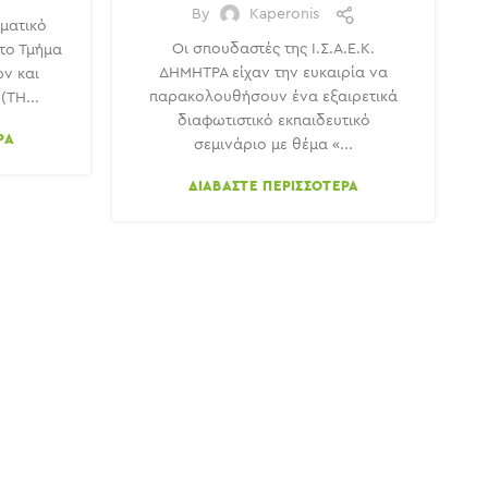
By
Kaperonis
ματικό
Οι σπουδαστές της Ι.Σ.Α.Ε.Κ.
το Τμήμα
ΔΗΜΗΤΡΑ είχαν την ευκαιρία να
ν και
παρακολουθήσουν ένα εξαιρετικά
ΤΗ...
διαφωτιστικό εκπαιδευτικό
ΡΑ
σεμινάριο με θέμα «...
ΔΙΑΒΆΣΤΕ ΠΕΡΙΣΣΌΤΕΡΑ