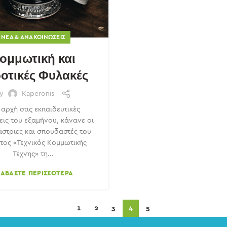
ΝΈΑ & ΑΝΑΚΟΙΝΏΣΕΙΣ
ομμωτική και
οτικές Φυλακές
By
Kaperonis
 αρχή στις εκπαιδευτικές
εις του εξαμήνου, κάνανε οι
στριες και σπουδαστές του
τος «Τεχνικός Κομμωτικής
Τέχνης» τη...
ΙΑΒΆΣΤΕ ΠΕΡΙΣΣΌΤΕΡΑ
1
2
3
4
5