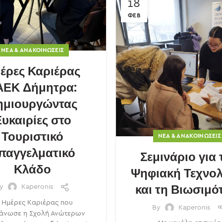
18
ΦΕΒ
ΝΈΑ & ΑΝΑΚΟΙΝΏΣΕΙΣ
έρες Καριέρας
ΑΕΚ Δήμητρα:
ημιουργώντας
υκαιρίες στο
Τουριστικό
ΝΈΑ & ΑΝΑΚΟΙΝΏΣΕΙΣ
παγγελματικό
Σεμινάριο για 
Κλάδο
Ψηφιακή Τεχνολ
και τη Βιωσιμό
By
Kaperonis
 Ημέρες Καριέρας που
By
Kaperonis
άνωσε η Σχολή Ανώτερων