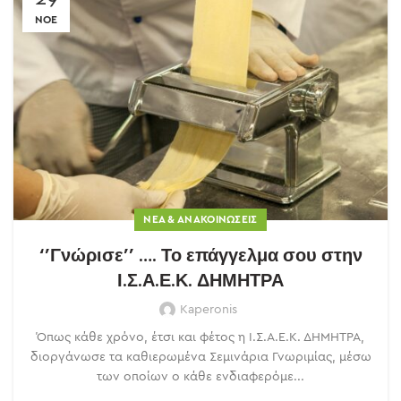
ΝΟΈ
ΝΈΑ & ΑΝΑΚΟΙΝΏΣΕΙΣ
‘’Γνώρισε’’ …. Το επάγγελμα σου στην
Ι.Σ.Α.Ε.Κ. ΔΗΜΗΤΡΑ
Kaperonis
Όπως κάθε χρόνο, έτσι και φέτος η Ι.Σ.Α.Ε.Κ. ΔΗΜΗΤΡΑ,
διοργάνωσε τα καθιερωμένα Σεμινάρια Γνωριμίας, μέσω
των οποίων ο κάθε ενδιαφερόμε...