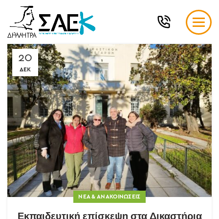
20
ΔΕΚ
ΝΈΑ & ΑΝΑΚΟΙΝΏΣΕΙΣ
Εκπαιδευτική επίσκεψη στα Δικαστήρια