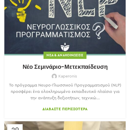
ΝΈΑ & ΑΝΑΚΟΙΝΏΣΕΙΣ
Νέο Σεμινάριο-Μετεκπαίδευση
Kaperonis
Το πρόγραμμα Νευρο-Γλωσσικού Προγραμματισμού (NLP)
προσφέρει ένα ολοκληρωμένο εκπαιδευτικό πλαίσιο για
την ανάπτυξη δεξιοτήτων, τεχνικώ...
ΔΙΑΒΆΣΤΕ ΠΕΡΙΣΣΌΤΕΡΑ
29