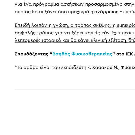
για ένα πρόγραμμα ασκήσεων προσαρμοσμένο στην π
οποίος θα αυξάνει όσο προχωρά η ανάρρωση – επού
Επειδή λοιπόν η γνώση, ο τρόπος σκέψης, η εμπειρί
ασφαλής τρόπος για να ξέρει κανείς εάν έχει πέσει
λεπτομερές ιστορικό και θα κάνει κλινική εξέταση, δ
Σπουδάζοντας “
Βοηθός Φυσικοθεραπείας
” στο ΙΕΚ
*Το άρθρο είναι του εκπαιδευτή κ. Χασακού Ν., Φυσι
ΠΡΟΗΓΟΎΜΕΝΟ