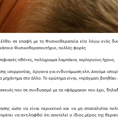
 έλθει σε επαφή με τη Φυσικοθεραπεία είτε λόγω ενός δι
 κάποιο Φυσικοθεραπευτήριο, πολλές φορές
ηφιακές οθόνες, πολύχρωμα λαμπάκια, περίεργους ήχους.
υσης ισορροπίας, όργανα για ενδυνάμωση κλπ. Ακούμε ιστορ
 μηχάνημα στο άλλο. Το ερώτημα είναι, «πράγματι βοηθάει 
σκευές που σε συνδυασμό με τα «φάρμακα» που έχει, δηλα
σης ώστε να είναι περιεκτικό και να μη σπαταλιέται πο
ρέπει να αντιληφθεί ότι αποτελεί ο ίδιος μέρος της θεραπε