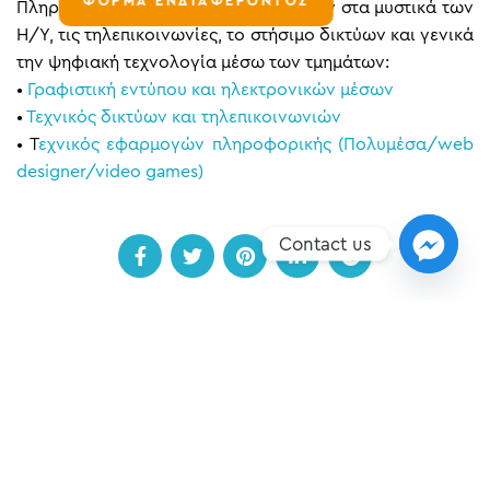
ΦΟΡΜΑ ΕΝΔΙΑΦΕΡΟΝΤΟΣ
Πληροφορικής και θέλουν να μυηθούν στα μυστικά των
Η/Υ, τις τηλεπικοινωνίες, το στήσιμο δικτύων και γενικά
την ψηφιακή τεχνολογία μέσω των τμημάτων:
•
Γραφιστική εντύπου και ηλεκτρονικών μέσων
•
Τεχνικός δικτύων και τηλεπικοινωνιών
• Τ
εχνικός εφαρμογών πληροφορικής (Πολυμέσα/web
designer/video games)
Contact us
ΠΡΟΗΓΟΎΜΕΝΟ
ΕΠΌΜΕΝO