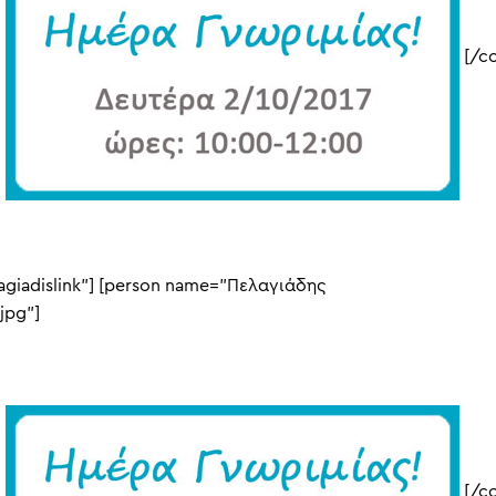
]
[/co
lagiadislink”] [person name=”Πελαγιάδης
jpg”]
]
[/co