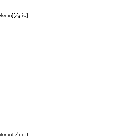
lumn][/grid]
lumn][/grid]