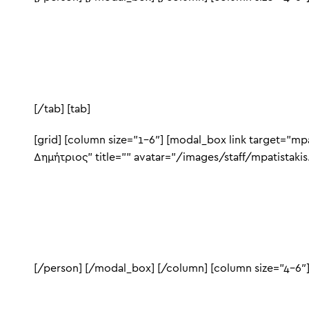
[/tab] [tab]
[grid] [column size=”1-6″] [modal_box link target=”mp
Δημήτριος” title=”” avatar=”/images/staff/mpatistakis
[/person] [/modal_box] [/column] [column size=”4-6″