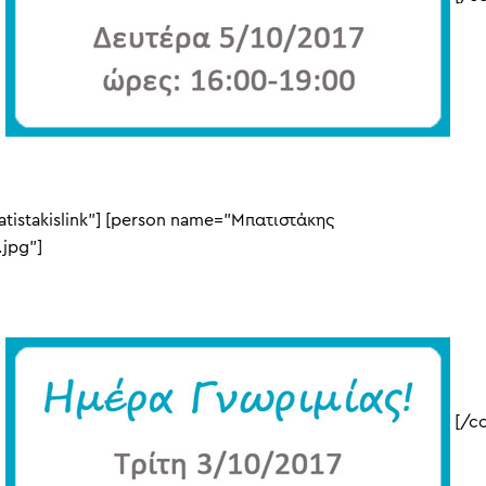
atistakislink”] [person name=”Μπατιστάκης
.jpg”]
]
[/co