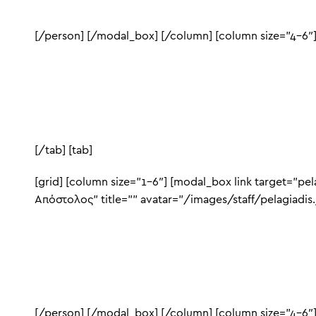
[/person] [/modal_box] [/column] [column size=”4-6″
[/tab] [tab]
[grid] [column size=”1-6″] [modal_box link target=”pe
Απόστολος” title=”” avatar=”/images/staff/pelagiadis.
[/person] [/modal_box] [/column] [column size=”4-6″