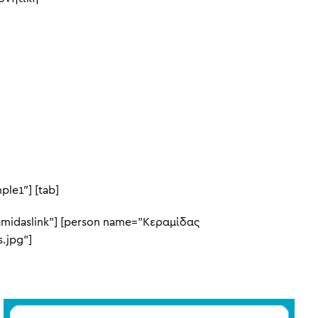
ple1″] [tab]
ramidaslink”] [person name=”Κεραμίδας
.jpg”]