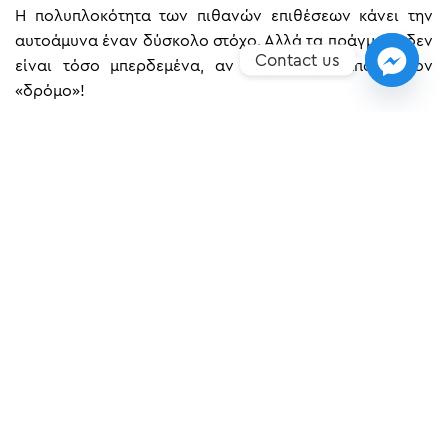
Η πολυπλοκότητα των πιθανών επιθέσεων κάνει την
αυτοάμυνα έναν δύσκολο στόχο. Αλλά τα πράγματα δεν
Contact us
είναι τόσο μπερδεμένα, αν μας δείξει κάποιος τον
«δρόμο»!
ΠΡΟΗΓΟΎΜΕΝΟ
ΕΠΌΜΕΝO