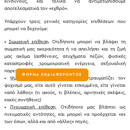
κινδύνους, και τελικά να αντιμετωπίσουμε
αποτελεσματικά τον «εχθρό».
Υπάρχουν τρεις γενικές κατηγορίες επιθέσεων που
μπορεί να δεχτούμε:
•
Σωματική επίθεση
. Οτιδήποτε μπορεί να βλάψει τη
σωματική μας ακεραιότητα ή να απειλήσει και τη ζωή
μας ακόμα (ασθένειες, ατυχήματα πεζών, φυσικές
καταστροφές ,τρομοκρατική ενέργεια, σεξουαλική
παρενόχληση, εγκληματική ενέργεια)
ΦΟΡΜΑ ΕΝΔΙΑΦΕΡΟΝΤΟΣ
•
Ψυχολογική επίθεση
. Οτιδήποτε τραυματίζει τον
ψυχισμό μας, είτε αυτό γίνεται εσκεμμένα, είτε γίνεται
«από λάθος» (τι ακούς, τι βλέπεις, αρνητικές σκέψεις,
κακές συνήθειες)
•
Πνευματική επίθεση
. Οτιδήποτε μας βλάπτει ως
πνευματικές οντότητες, και μπορεί να προέρχεται «εκ
των έσω», αλλά και από «άλλες» πηγές.