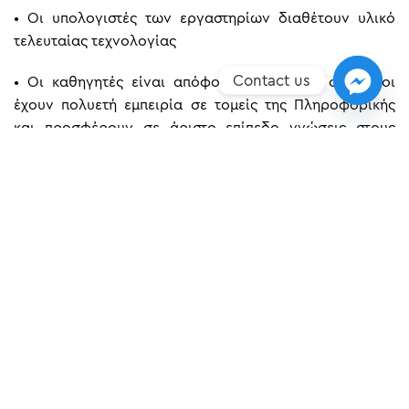
•
Οι υπολογιστές των εργαστηρίων διαθέτουν υλικό
τελευταίας τεχνολογίας
Contact us
•
Οι καθηγητές είναι απόφοιτοι ΑΕΙ ή ΤΕΙ, οι οποίοι
έχουν πολυετή εμπειρία σε τομείς της Πληροφορικής
και προσφέρουν σε άριστο επίπεδο γνώσεις στους
καταρτιζόμενους
•
Συνεργασίες για Πρακτική Άσκηση με εταιρείες
Πληροφορικής
•
Σεμινάρια Πληροφορικής και υπηρεσιών Δικτύων
ΠΡΟΗΓΟΎΜΕΝΟ
ΕΠΌΜΕΝO