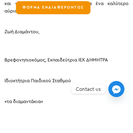
και να δώσουμε μια υπόσχεση για ένα καλύτερο
ΦΟΡΜΑ ΕΝΔΙΑΦΕΡΟΝΤΟΣ
αύριο.
Ζωή Διαμάντου,
Βρεφονηπιοκόμος, Εκπαιδεύτρια ΙΕΚ ΔΗΜΗΤΡΑ
Ιδιοκτήτρια Παιδικού Σταθμού
Contact us
«τα διαμαντάκια»
{gallery}article-images/paidag-athlit/2018-07-
20{/gallery}