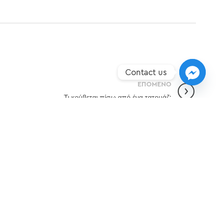
Contact us
ΕΠΌΜΕΝO
Τι κρύβεται πίσω από ένα τατουάζ;