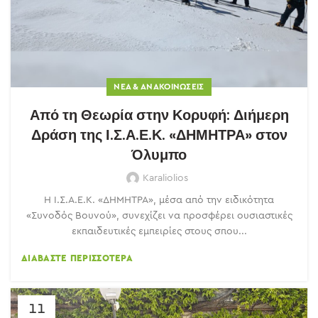
ΝΈΑ & ΑΝΑΚΟΙΝΏΣΕΙΣ
Από τη Θεωρία στην Κορυφή: Διήμερη
Δράση της Ι.Σ.Α.Ε.Κ. «ΔΗΜΗΤΡΑ» στον
Όλυμπο
Karaliolios
Η Ι.Σ.Α.Ε.Κ. «ΔΗΜΗΤΡΑ», μέσα από την ειδικότητα
«Συνοδός Βουνού», συνεχίζει να προσφέρει ουσιαστικές
εκπαιδευτικές εμπειρίες στους σπου...
ΔΙΑΒΆΣΤΕ ΠΕΡΙΣΣΌΤΕΡΑ
11