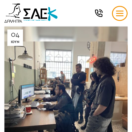
04
ΙΟΎΝ