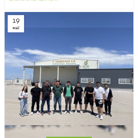
19
ΜΆΙ