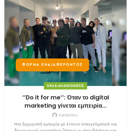
ΦΟΡΜΑ ΕΝΔΙΑΦΕΡΟΝΤΟΣ
ΝΈΑ & ΑΝΑΚΟΙΝΏΣΕΙΣ
‘’Do it for me’’: Όταν το digital
marketing γίνεται εμπειρία…
Karaliolios
Μια ξεχωριστή εμπειρία με έντονο επαγγελματικό και
δημιουργικό χαρακτήρα ζήσανε οι σπουδάστριες και