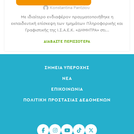
Konstantina Pantziou
Με ιδιαίτερο ενδιαφέρον πραγματοποιήθηκε η
εκπαιδευτική επίσκεψη των τμημάτων Πληροφορικής και
Γραφιστικής της Ι.Σ.Α.Ε.Κ. «ΔΗΜΗΤΡΑ» στι...
ΔΙΑΒΆΣΤΕ ΠΕΡΙΣΣΌΤΕΡΑ
ΣΗΜΕΊΑ ΥΠΕΡΟΧΉΣ
ΝΈΑ
ΕΠΙΚΟΙΝΩΝΊΑ
ΠΟΛΙΤΙΚΉ ΠΡΟΣΤΑΣΊΑΣ ΔΕΔΟΜΈΝΩΝ