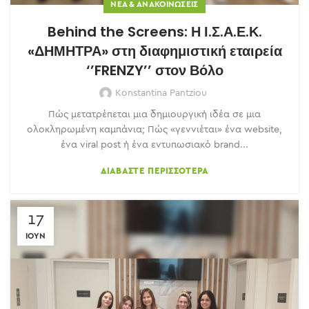
ΝΈΑ & ΑΝΑΚΟΙΝΏΣΕΙΣ
Behind the Screens: Η Ι.Σ.Α.Ε.Κ.
«ΔΗΜΗΤΡΑ» στη διαφημιστική εταιρεία
‘’FRENZY’’ στον Βόλο
Konstantina Pantziou
Πώς μετατρέπεται μια δημιουργική ιδέα σε μια
ολοκληρωμένη καμπάνια; Πώς «γεννιέται» ένα website,
ένα viral post ή ένα εντυπωσιακό brand...
ΔΙΑΒΆΣΤΕ ΠΕΡΙΣΣΌΤΕΡΑ
17
ΙΟΎΝ