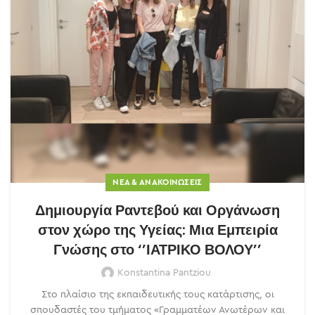
ΝΈΑ & ΑΝΑΚΟΙΝΏΣΕΙΣ
Δημιουργία Ραντεβού και Οργάνωση
στον χώρο της Υγείας: Μια Εμπειρία
Γνώσης στο ‘’ΙΑΤΡΙΚΟ ΒΟΛΟΥ’’
Konstantina Pantziou
Στο πλαίσιο της εκπαιδευτικής τους κατάρτισης, οι
σπουδαστές του τμήματος «Γραμματέων Ανωτέρων και