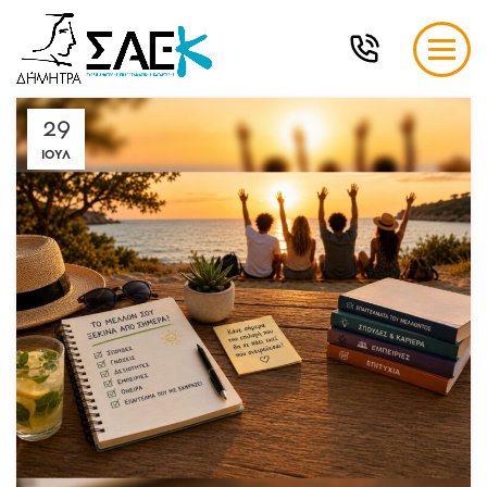
29
ΙΟΎΛ