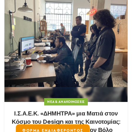
ΝΈΑ & ΑΝΑΚΟΙΝΏΣΕΙΣ
Ι.Σ.Α.Ε.Κ. «ΔΗΜΗΤΡΑ» μια Ματιά στον
Κόσμο του Design και της Καινοτομίας:
Circus Design Studio στον Βόλο
ΦΟΡΜΑ ΕΝΔΙΑΦΕΡΟΝΤΟΣ