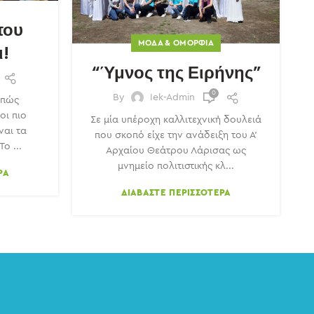
που
ΜΌΔΑ & ΟΜΟΡΦΙΆ
ι!
“Ύμνος της Ειρήνης”
0
By
Iek-Admin
 πώς
οι πιο
Σε μία υπέροχη καλλιτεχνική δουλειά
ναι τα
που σκοπό είχε την ανάδειξη του Α'
ο ...
Αρχαίου Θεάτρου Λάρισας ως
μνημείο πολιτιστικής κλ...
ΡΑ
ΔΙΑΒΆΣΤΕ ΠΕΡΙΣΣΌΤΕΡΑ