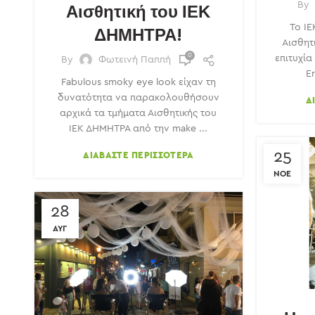
By
Αισθητική του ΙΕΚ
To Ι
ΔΗΜΗΤΡΑ!
Αισθητ
0
επιτυχία
By
Φωτεινή Παππή
E
Fabulous smoky eye look είχαν τη
δυνατότητα να παρακολουθήσουν
Δ
αρχικά τα τμήματα Αισθητικής του
ΙΕΚ ΔΗΜΗΤΡΑ από την make ...
25
ΔΙΑΒΆΣΤΕ ΠΕΡΙΣΣΌΤΕΡΑ
ΝΟΈ
28
ΑΥΓ