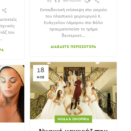
By
Iek-Admin
Εκπαιδευτική επίσκεψη στο ιατρείο
του πλαστικού χειρουργού Κ.
ωτοετείς
Ευάγγελου Λάμπρου στο Βόλο
εχνικός
πραγματοποίσε το τμήμα
γιάζ του
δευτεροετ...
..
ΔΙΑΒΆΣΤΕ ΠΕΡΙΣΣΌΤΕΡΑ
ΡΑ
18
ΝΟΈ
ΜΌΔΑ & ΟΜΟΡΦΙΆ