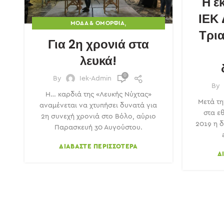
Η ε
ΙΕΚ
,
ΜΌΔΑ & ΟΜΟΡΦΙΆ
Τρι
ΤΟΥΡΙΣΜΌΣ & ΕΣΤΊΑΣΗ
Για 2η χρονιά στα
λευκά!
0
By
Iek-Admin
By
Η… καρδιά της «Λευκής Νύχτας»
Μετά τη
αναμένεται να χτυπήσει δυνατά για
στα εθ
2η συνεχή χρονιά στο Βόλο, αύριο
2019 η 
Παρασκευή 30 Αυγούστου.
ΔΙΑΒΆΣΤΕ ΠΕΡΙΣΣΌΤΕΡΑ
Δ