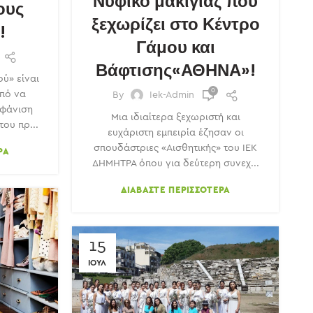
Νυφικό μακιγιάζ που
ους
ξεχωρίζει στο Κέντρο
!
Γάμου και
Βάφτισης«ΑΘΗΝΑ»!
ού» είναι
0
οπό να
By
Iek-Admin
μφάνιση
Μια ιδιαίτερα ξεχωριστή και
ου πρ...
ευχάριστη εμπειρία έζησαν οι
σπουδάστριες «Αισθητικής» του ΙΕΚ
ΡΑ
ΔΗΜΗΤΡΑ όπου για δεύτερη συνεχ...
ΔΙΑΒΆΣΤΕ ΠΕΡΙΣΣΌΤΕΡΑ
15
ΙΟΎΛ