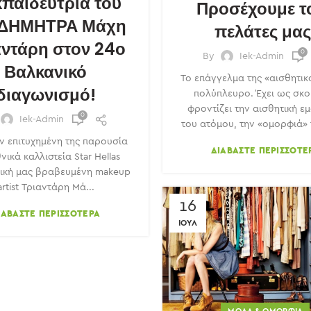
κπαιδεύτρια του
Προσέχουμε τ
 ΔΗΜΗΤΡΑ Μάχη
πελάτες μας
αντάρη στον 24ο
0
By
Iek-Admin
Βαλκανικό
Το επάγγελμα της «αισθητικ
διαγωνισμό!
πολύπλευρο. Έχει ως σκ
φροντίζει την αισθητική ε
0
Iek-Admin
του ατόμου, την «ομορφιά» τ
ν επιτυχημένη της παρουσία
ΔΙΑΒΆΣΤΕ ΠΕΡΙΣΣΌΤΕ
νικά καλλιστεία Star Hellas
δική μας βραβευμένη makeup
artist Τριαντάρη Μά...
16
ΙΑΒΆΣΤΕ ΠΕΡΙΣΣΌΤΕΡΑ
ΙΟΎΛ
ΜΌΔΑ & ΟΜΟΡΦΙΆ