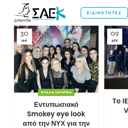
ΕΙΔΙΚΟΤΗΤΕΣ
30
09
ΙΑΝ
ΔΕΚ
ΜΌΔΑ & ΟΜΟΡΦΙΆ
To I
Εντυπωσιακό
V
Smokey eye look
από την ΝΥΧ για την