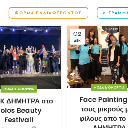
ΦΟΡΜΑ ΕΝΔΙΑΦΕΡΟΝΤΟΣ
e-ΓΡΑΜΜ
02
ΔΕΚ
ΜΌΔΑ & ΟΜΟΡΦΙΆ
ΜΌΔΑ & ΟΜΟΡΦΙΆ
Face Painting
EK ΔΗΜΗΤΡΑ στο
τους μικρούς 
olos Beauty
φίλους από το
Festival!
ΔΗΜΗΤΡΑ