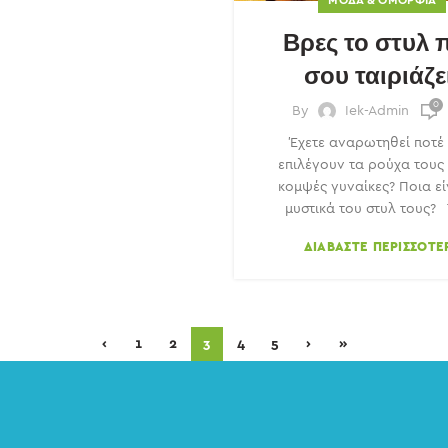
Βρες το στυλ 
σου ταιριάζε
0
By
Iek-Admin
Έχετε αναρωτηθεί ποτέ
επιλέγουν τα ρούχα τους 
κομψές γυναίκες? Ποια εί
μυστικά του στυλ τους? Τ
ΔΙΑΒΆΣΤΕ ΠΕΡΙΣΣΌΤΕ
‹
1
2
3
4
5
›
»