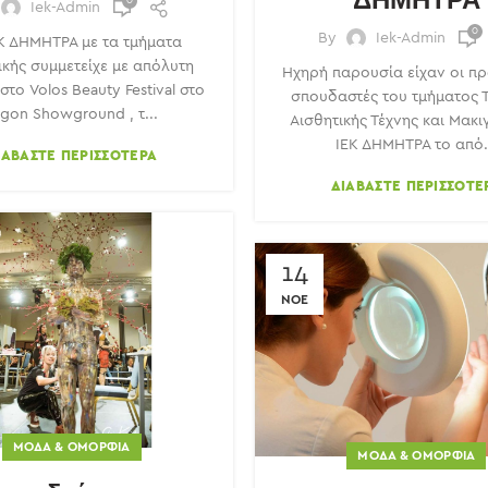
0
Iek-Admin
0
By
Iek-Admin
ΕΚ ΔΗΜΗΤΡΑ με τα τμήματα
ικής συμμετείχε με απόλυτη
Ηχηρή παρουσία είχαν οι πρ
 στο Volos Beauty Festival στο
σπουδαστές του τμήματος Τ
rgon Showground , τ...
Αισθητικής Τέχνης και Μακι
ΙΕΚ ΔΗΜΗΤΡΑ το από.
ΙΑΒΆΣΤΕ ΠΕΡΙΣΣΌΤΕΡΑ
ΔΙΑΒΆΣΤΕ ΠΕΡΙΣΣΌΤΕ
14
ΝΟΈ
ΜΌΔΑ & ΟΜΟΡΦΙΆ
ΜΌΔΑ & ΟΜΟΡΦΙΆ