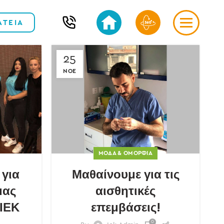
ΑΤΕΙΑ
25
ΝΟΈ
ΜΌΔΑ & ΟΜΟΡΦΙΆ
 για
Μαθαίνουμε για τις
μας
αισθητικές
 ΙΕΚ
επεμβάσεις!
0