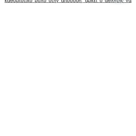
καθοριστικό ρόλο στην απόδοση, αρκεί ο αθλητής να
γνωρίζει ότι αυτό είναι το στοιχείο που χρειάζεται να
δουλέψει και ταυτόχρονα, δουλεύοντάς το, αποκομίζει
τεράστιο όφελος και βελτίωση της απόδοσής του.
Σπουδάζοντας “
Προπονητική
” στο ΙΕΚ ΔΗΜΗΤΡΑ
μαθαίνεις πώς να εμψυχώνεις τους αθλητές!
Πηγή:
http://www.psychology.org.gr/%CE%B1%CE%B8%CE
%CE%BC%CE%B5-%CE%BA%CE%B1%CE%BA%CE%AE-
%CF%88%CF%85%CF%87%CE%BF%CE%BB%CE%BF%CE%
ΠΡΟΗΓΟΎΜΕΝΟ
ΕΠΌΜΕΝO