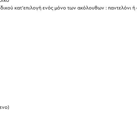
δικό
δικού κατ’επιλογή ενός μόνο των ακόλουθων : παντελόνι ή
ενο)