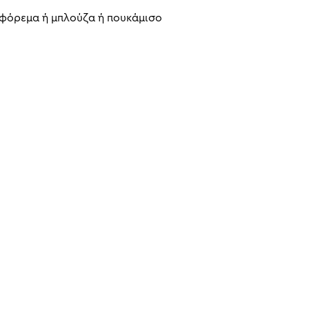
 φόρεμα ή μπλούζα ή πουκάμισο