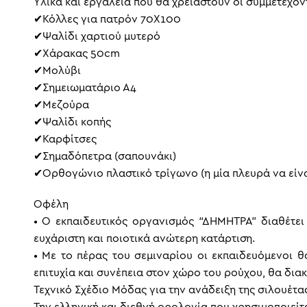
Υλικά και εργαλεία που θα χρειαστούν οι συμμετέχον
✔Κόλλες για πατρόν 70X100
✔Ψαλίδι χαρτιού μυτερό
✔Χάρακας 50cm
✔Μολύβι
✔Σημειωματάριο Α4
✔Μεζούρα
✔Ψαλίδι κοπής
✔Καρφίτσες
✔Σημαδόπετρα (σαπουνάκι)
✔Ορθογώνιο πλαστικό τρίγωνο (η μία πλευρά να είν
Οφέλη
• Ο εκπαιδευτικός οργανισμός “ΔΗΜΗΤΡΑ” διαθέτε
ευχάριστη και ποιοτικά ανώτερη κατάρτιση.
• Με το πέρας του σεμιναρίου οι εκπαιδευόμενοι θα
επιτυχία και συνέπεια στον χώρο του ρούχου, θα διακ
Τεχνικό Σχέδιο Mόδας για την ανάδειξη της σιλουέτας