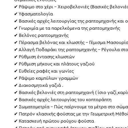
✔ Ράψιμο στο χέρι – Χειροβελονιές (Βασικές βελονιές
✔ Υφασματολογία
✔ Βασικές αρχές λειτουργίας της ραπτομηχανής και 
✔ Γνωριμία με τα παρελκόμενα της ραπτομηχανής
✔ Βελόνες ραπτομηχανής
✔ Πέρασμα βελόνας και κλωστής – Γέμισμα Μασουρί
✔ Αλλαγή Ποδαράκι της ραπτομηχανής – Ρέγουλα στ
✔ Ρύθμιση έντασης κλωστών
✔ Ρύθμιση μήκους και πλάτους γαζιού
✔ Ευθείες ραφές και γωνίες
✔ Ράψιμο καμπύλων γραμμών
✔ Διακοσμητικά γαζιά .
✔ Βασικές βελονιές στη ραπτομηχανή ( ίσιο γαζί,καρίκ
✔ Βασικές αρχές λειτουργίας του κοπτοράπτη
✔ Σωματομετρία – Πώς παίρνουμε τα μέτρα στο σώμα
✔ Πατρόν κλασικής φούστας με την Γεωμετρική Μέθο
✔ Κατασκευή πρώτου ρούχου φούστα