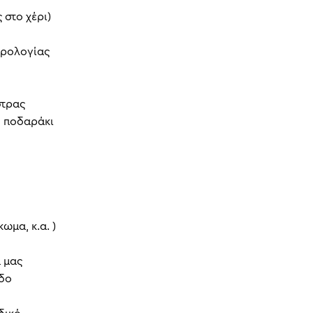
 στο χέρι)
ορολογίας
στρας
ο ποδαράκι
ωμα, κ.α. )
 μας
δο