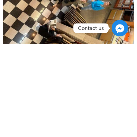
Contact us
ΠΡΟΗΓΟΎΜΕΝΟ
ΕΠΌΜΕΝO