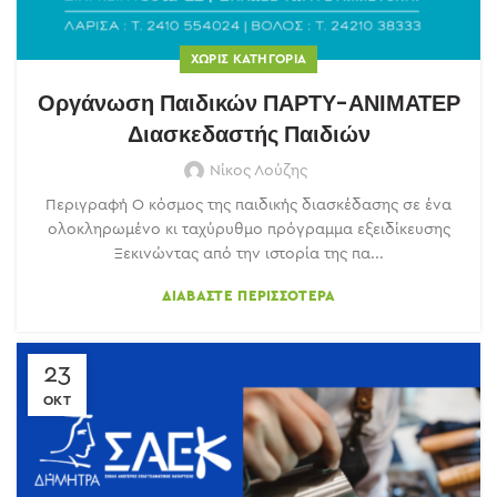
ΧΩΡΊΣ ΚΑΤΗΓΟΡΊΑ
Οργάνωση Παιδικών ΠΑΡΤΥ-ΑΝΙΜΑΤΕΡ
Διασκεδαστής Παιδιών
Νίκος Λούζης
Περιγραφή Ο κόσμος της παιδικής διασκέδασης σε ένα
ολοκληρωμένο κι ταχύρυθμο πρόγραμμα εξειδίκευσης
Ξεκινώντας από την ιστορία της πα...
ΔΙΑΒΆΣΤΕ ΠΕΡΙΣΣΌΤΕΡΑ
23
ΟΚΤ