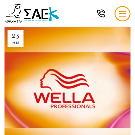
23
ΜΆΙ