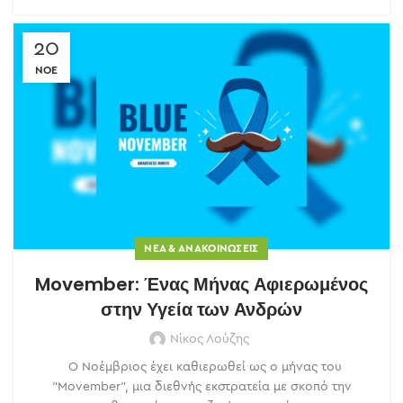
20
ΝΟΈ
ΝΈΑ & ΑΝΑΚΟΙΝΏΣΕΙΣ
Movember: Ένας Μήνας Αφιερωμένος
στην Υγεία των Ανδρών
Νίκος Λούζης
Ο Νοέμβριος έχει καθιερωθεί ως ο μήνας του
"Movember", μια διεθνής εκστρατεία με σκοπό την