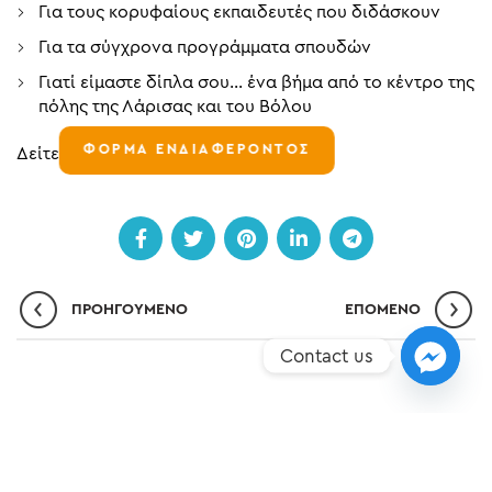
Για τους κορυφαίους εκπαιδευτές που διδάσκουν
Για τα σύγχρονα προγράμματα σπουδών
Γιατί είμαστε δίπλα σου… ένα βήμα από το κέντρο της
πόλης της Λάρισας και του Βόλου
ΦΟΡΜΑ ΕΝΔΙΑΦΕΡΟΝΤΟΣ
Δείτε όλες τις ειδικότητες
εδώ
ΠΡΟΗΓΟΎΜΕΝΟ
ΕΠΌΜΕΝO
Contact us