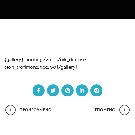
{gallery}shooting/volos/oik_dioikisi-
texn_trofimon:290:200{/gallery}
ΠΡΟΗΓΟΎΜΕΝΟ
ΕΠΌΜΕΝO