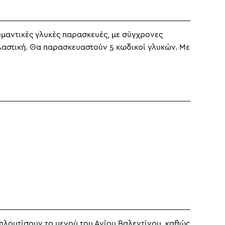
μαντικές γλυκές παρασκευές, με σύγχρονες
πλαστική. Θα παρασκευαστούν 5 κωδικοί γλυκών. Με
πλουτίσουν το μενού του Αγίου Βαλεντίνου, καθώς