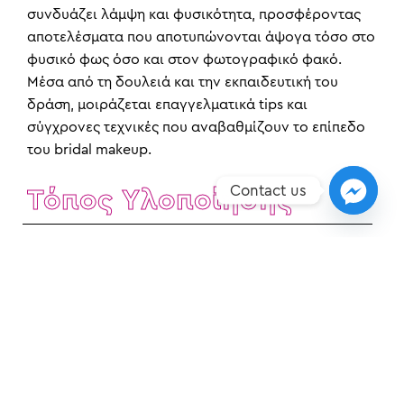
συνδυάζει λάμψη και φυσικότητα, προσφέροντας
αποτελέσματα που αποτυπώνονται άψογα τόσο στο
φυσικό φως όσο και στον φωτογραφικό φακό.
Μέσα από τη δουλειά και την εκπαιδευτική του
δράση, μοιράζεται επαγγελματικά tips και
σύγχρονες τεχνικές που αναβαθμίζουν το επίπεδο
του bridal makeup.
Contact us
Τόπος Υλοποίησης
Λάρισα, Ηλιοδώρου 4, 2410554024
Βόλος, Φερών 65, 2421038333
Τα πεδία που είναι επισημασμένα με
*
είναι υποχρεωτικά