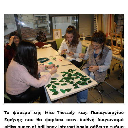
Το φόρεμα της Miss Thessaly κας. Παπαγεωργίου
Ειρήνης που θα φορέσει στον διεθνή διαγωνισμό
«Miss queen of brilliancy international» ράβει το τμήμα