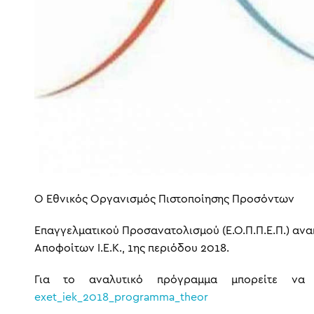
Ο Εθνικός Οργανισμός Πιστοποίησης Προσόντων
Επαγγελματικού Προσανατολισμού (Ε.Ο.Π.Π.Ε.Π.) αν
Αποφοίτων Ι.Ε.Κ., 1ης περιόδου 2018.
Για το αναλυτικό πρόγραμμα μπορείτε ν
exet_iek_2018_programma_theor