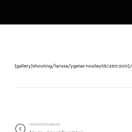
{gallery}shooting/larissa/ygeias-nosileytiki:290:200{/
ΠΡΟΗΓΟΎΜΕΝΟ