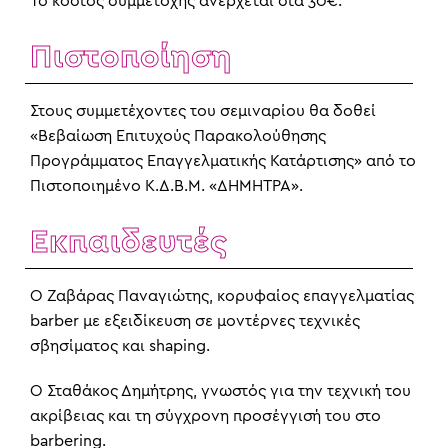
Το κόστος συμμετοχής ανέρχεται στα 30€.
Πιστοποίηση
Στους συμμετέχοντες του σεμιναρίου θα δοθεί
«Βεβαίωση Επιτυχούς Παρακολούθησης
Προγράμματος Επαγγελματικής Κατάρτισης» από το
Πιστοποιημένο Κ.Δ.Β.Μ. «ΔΗΜΗΤΡΑ».
Εκπαιδευτές
Ο Ζαβάρας Παναγιώτης, κορυφαίος επαγγελματίας
barber με εξειδίκευση σε μοντέρνες τεχνικές
σβησίματος και shaping.
Ο Σταθάκος Δημήτρης, γνωστός για την τεχνική του
ακρίβειας και τη σύγχρονη προσέγγισή του στο
barbering.