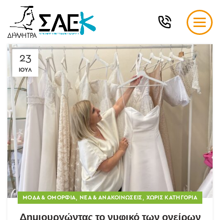
23
ΙΟΎΛ
,
,
ΜΌΔΑ & ΟΜΟΡΦΙΆ
ΝΈΑ & ΑΝΑΚΟΙΝΏΣΕΙΣ
ΧΩΡΊΣ ΚΑΤΗΓΟΡΊΑ
Δημιουργώντας το νυφικό των ονείρων