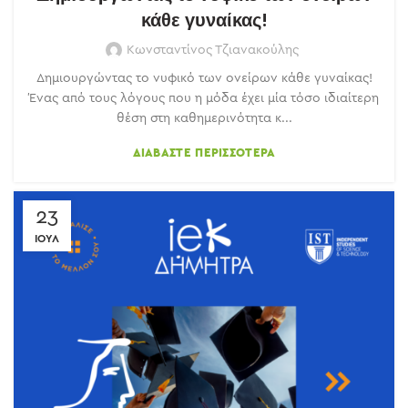
κάθε γυναίκας!
Κωνσταντίνος Τζιανακούλης
Δημιουργώντας το νυφικό των ονείρων κάθε γυναίκας!
Ένας από τους λόγους που η μόδα έχει μία τόσο ιδιαίτερη
θέση στη καθημερινότητα κ...
ΔΙΑΒΆΣΤΕ ΠΕΡΙΣΣΌΤΕΡΑ
23
ΙΟΎΛ