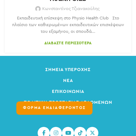
Κωνσταντίνος Τζιανακούλης
Εκπαιδευτική επίσκεψη στο Physio Health Club Στο
πλαίσιο των καθιερωμένων εκπαιδευτικών επισκέψεων
του εξαμήνου, οι σπουδά...
ΔΙΑΒΆΣΤΕ ΠΕΡΙΣΣΌΤΕΡΑ
ΣΗΜΕΊΑ ΥΠΕΡΟΧΉΣ
ΝΈΑ
ΕΠΙΚΟΙΝΩΝΊΑ
ΠΟΛΙΤΙΚΉ ΠΡΟΣΤΑΣΊΑΣ ΔΕΔΟΜΈΝΩΝ
ΦΟΡΜΑ ΕΝΔΙΑΦΕΡΟΝΤΟΣ