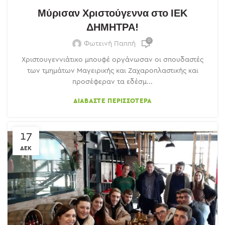
Μύρισαν Χριστούγεννα στο ΙΕΚ
ΔΗΜΗΤΡΑ!
0
Φωτεινή Παππή
Χριστουγεννιάτικο μπουφέ οργάνωσαν οι σπουδαστές
των τμημάτων Μαγειρικής και Ζαχαροπλαστικής και
προσέφεραν τα εδέσμ...
ΔΙΑΒΆΣΤΕ ΠΕΡΙΣΣΌΤΕΡΑ
17
ΔΕΚ