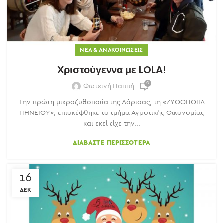
ΝΈΑ & ΑΝΑΚΟΙΝΏΣΕΙΣ
Χριστούγεννα με LOLA!
0
Φωτεινή Παππή
Την πρώτη μικροζυθοποιία της Λάρισας, τη «ΖΥΘΟΠΟΙΙΑ
ΠΗΝΕΙΟΥ», επισκέφθηκε το τμήμα Αγροτικής Οικονομίας
και εκεί είχε την...
ΔΙΑΒΆΣΤΕ ΠΕΡΙΣΣΌΤΕΡΑ
16
ΔΕΚ