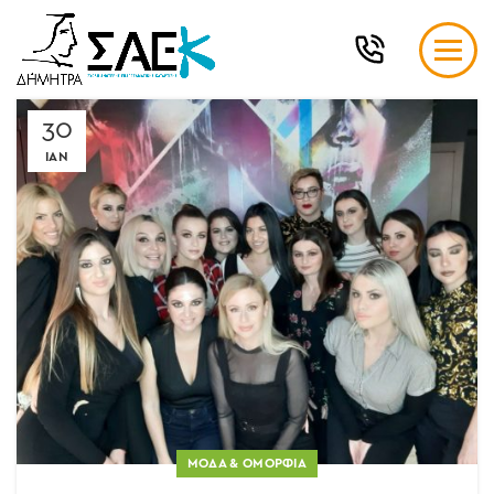
30
ΙΑΝ
ΜΌΔΑ & ΟΜΟΡΦΙΆ