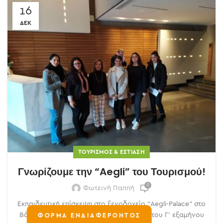
16
ΔΕΚ
ΤΟΥΡΙΣΜΌΣ & ΕΣΤΊΑΣΗ
Γνωρίζουμε την “Aegli” του Τουρισμού!
0
Φωτεινή Παππή
Εκπαιδευτική επίσκεψη στο ξενοδοχείο “Aegli-Palace” στο
Βόλο πραγματοποίησαν οι σπουδαστές του Γ’ εξαμήνου
ΦΟΡΜΑ ΕΝΔΙΑΦΕΡΟΝΤΟΣ