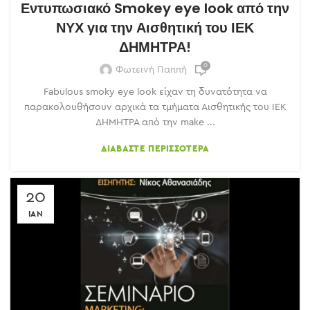
Εντυπωσιακό Smokey eye look από την
ΝΥΧ για την Αισθητική του ΙΕΚ
ΔΗΜΗΤΡΑ!
0
Φωτεινή Παππή
Fabulous smoky eye look είχαν τη δυνατότητα να
παρακολουθήσουν αρχικά τα τμήματα Αισθητικής του ΙΕΚ
ΔΗΜΗΤΡΑ από την make ...
ΔΙΑΒΆΣΤΕ ΠΕΡΙΣΣΌΤΕΡΑ
20
ΙΑΝ