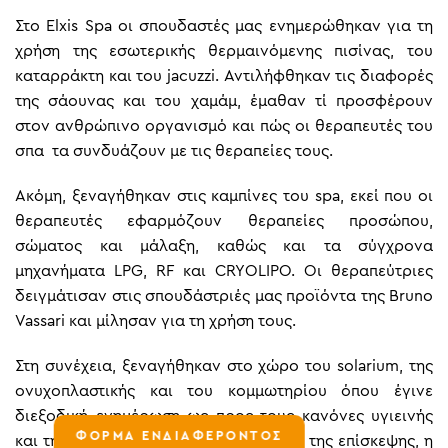
Στο Elxis Spa οι σπουδαστές μας ενημερώθηκαν για τη
χρήση της εσωτερικής θερμαινόμενης πισίνας, του
καταρράκτη και του jacuzzi. Αντιλήφθηκαν τις διαφορές
της σάουνας και του χαμάμ, έμαθαν τί προσφέρουν
στον ανθρώπινο οργανισμό και πώς οι θεραπευτές του
σπα τα συνδυάζουν με τις θεραπείες τους.
Ακόμη, ξεναγήθηκαν στις καμπίνες του spa, εκεί που οι
θεραπευτές εφαρμόζουν θεραπείες προσώπου,
σώματος και μάλαξη, καθώς και τα σύγχρονα
μηχανήματα LPG, RF και CRYOLIPO. Οι θεραπεύτριες
δειγμάτισαν στις σπουδάστριές μας προϊόντα της Bruno
Vassari και μίλησαν για τη χρήση τους.
Στη συνέχεια, ξεναγήθηκαν στο χώρο του solarium, της
ονυχοπλαστικής και του κομμωτηρίου όπου έγινε
διεξοδική ενημέρωση ως προς τους κανόνες υγιεινής
ΦΟΡΜΑ ΕΝΔΙΑΦΕΡΟΝΤΟΣ
και την εφαρμογή τους ενώ στο τέλος της επίσκεψης, η