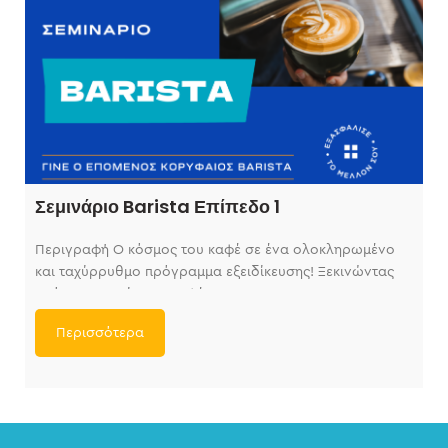
Σεμινάριο Barista Επίπεδο 1
Περιγραφή Ο κόσμος του καφέ σε ένα ολοκληρωμένο
και ταχύρρυθμο πρόγραμμα εξειδίκευσης! Ξεκινώντας
από την ιστορία του καφέ και τους
Περισσότερα