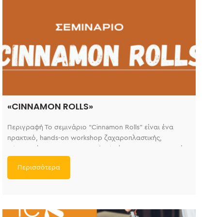
«CINNAMON ROLLS»
Περιγραφή Το σεμινάριο “Cinnamon Rolls” είναι ένα
πρακτικό, hands-on workshop ζαχαροπλαστικής,
αφιερωμένο στην παρασκευή αφράτων και αρωματικών
cinnamon rolls επαγγελματικού
Περισσότερα