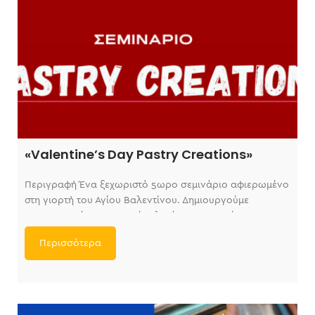
«Valentine’s Day Pastry Creations»
Περιγραφή Ένα ξεχωριστό 5ωρο σεμινάριο αφιερωμένο
στη γιορτή του Αγίου Βαλεντίνου. Δημιουργούμε
εντυπωσιακές, ρομαντικές γλυκές παρασκευές, με
σύγχρονες τεχνικές και
Περισσότερα