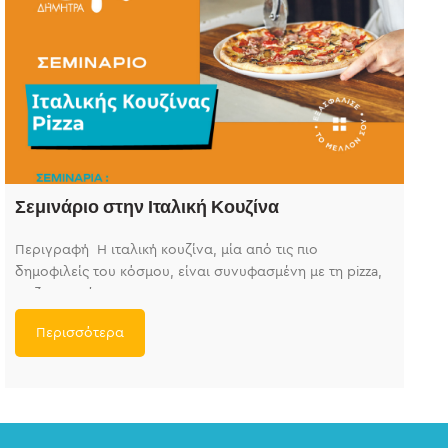
Σεμινάριο στην Ιταλική Κουζίνα
Περιγραφή Η ιταλική κουζίνα, μία από τις πιο
δημοφιλείς του κόσμου, είναι συνυφασμένη με τη pizza,
τα ζυμαρικά και τις
Περισσότερα