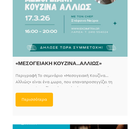
«ΜΕΣΟΓΕΙΑΚΗ ΚΟΥΖΙΝΑ…ΑΛΛΙΩΣ»
Περιγραφή Το σεμινάριο «Μεσογειακή Κουζίνα…
Αλλιώς» είναι ένα 4ωρο, που επαναπροσεγγίζει τη
μεσογειακή κουζίνα μέσα από σύγχρονες τεχνικές,
δημιουργικούς συνδυασμούς
Περισσότερα