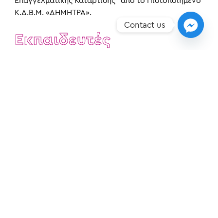
Επαγγελματικής Κατάρτισης” από το Πιστοποιημένο
Κ.Δ.Β.Μ. «ΔΗΜΗΤΡΑ».
Contact us
Εκπαιδευτές
H LALI MAINAS είναι αριστούχος απόφοιτος της
Pansik Scuola di Moda στην Αθήνα. Έχει υπάρξει
freelancer modelist με πολλές συνεργασίες με
‘Ελληνες σχεδιαστές μόδας στο χώρο της υψηλής
ραπτικής, όπως ο Βασίλης Ζούλιας. Τα τελευταία
χρόνια διατηρεί το δικό της επαγγελματικό χώρο
Lali Mainas Atelier – Lalyco στη πόλη της Λάρισας,
δημιουργώντας μοναδικά και χειροποίητα
ενδύματα και αξεσουάρ.
Τόπος Υλοποίησης
Λάρισα, Βόλος