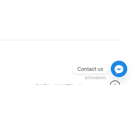
Contact us
ΕΠΌΜΕΝO
κονομίας από την Ι.Σ.Α.Ε.Κ. «ΔΗΜΗΤΡΑ»: Καινοτομία και
Βιωσιμότητα στην Αγροτική Παραγωγή