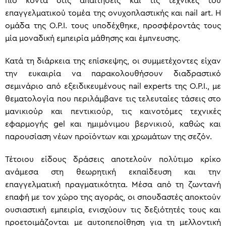
πιο κοντά στις απαιτήσεις και τις τεχνικές του
επαγγελματικού τομέα της ονυχοπλαστικής και nail art. Η
ομάδα της O.P.I. τους υποδέχθηκε, προσφέροντάς τους
μία μοναδική εμπειρία μάθησης και έμπνευσης.
Κατά τη διάρκεια της επίσκεψης, οι συμμετέχοντες είχαν
την ευκαιρία να παρακολουθήσουν διαδραστικό
σεμινάριο από εξειδικευμένους nail experts της O.P.I., με
θεματολογία που περιλάμβανε τις τελευταίες τάσεις στο
μανικιούρ και πεντικιούρ, τις καινοτόμες τεχνικές
εφαρμογής gel και ημιμόνιμου βερνικιού, καθώς και
παρουσίαση νέων προϊόντων και χρωμάτων της σεζόν.
Τέτοιου είδους δράσεις αποτελούν πολύτιμο κρίκο
ανάμεσα στη θεωρητική εκπαίδευση και την
επαγγελματική πραγματικότητα. Μέσα από τη ζωντανή
επαφή με τον χώρο της αγοράς, οι σπουδαστές αποκτούν
ουσιαστική εμπειρία, ενισχύουν τις δεξιότητές τους και
προετοιμάζονται με αυτοπεποίθηση για τη μελλοντική