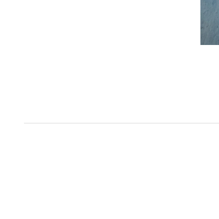
ΠΡΟΗΓΟΎΜΕΝΟ
Επίσκεψη των Σπουδαστών της Ι.Σ.Α.Ε.Κ. «ΔΗΜΗΤΡΑ»