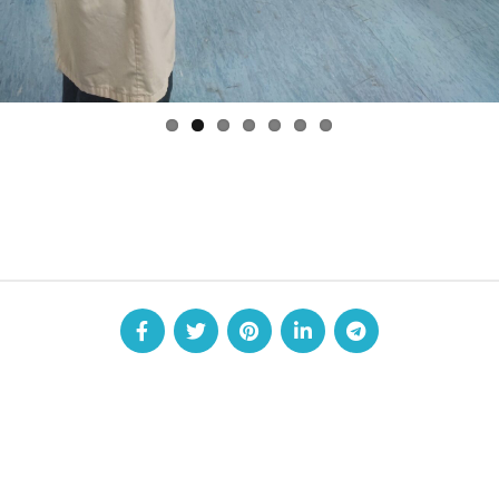
 στο Κέντρο Alzheimer Λάρισας
«Γνωρίζοντας τον Κόσμο τ