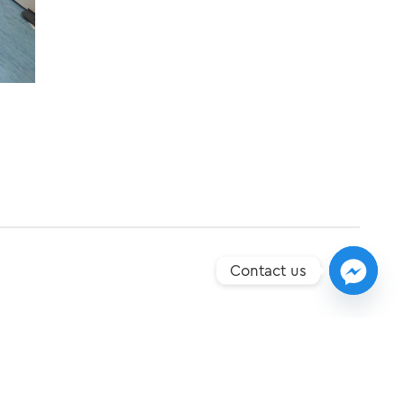
Contact us
ΕΠΌΜΕΝO
ης Αμυγδαλοκαλλιέργειας μέσα από την Areland Nuts»