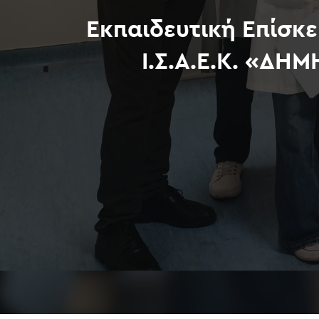
Εκπαιδευτική Επίσκε
Ι.Σ.Α.Ε.Κ. «ΔΗ